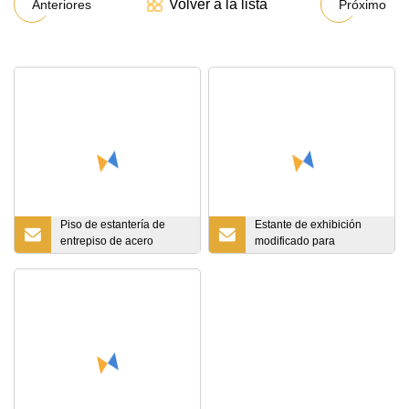
Volver a la lista
Anteriores
Próximo
Piso de estantería de
Estante de exhibición
entrepiso de acero
modificado para
resistente
requisitos particulares de
la exposición de las
herramientas del soporte
del estante del piso del
tablero de clavijas del
metal del logotipo