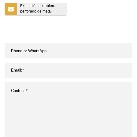
Exhibición de tablero
perforado de metal
Organizador de
herramientas de tablero
perforado de metal
Estante de exhibición de
metal con ganchos