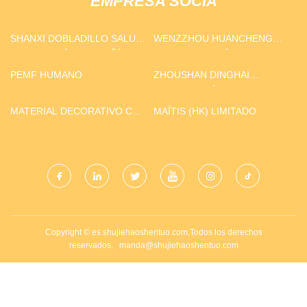
EMPRESA SOCIA
SHANXI DOBLADILLO SALUD
WENZZHOU HUANCHENG
TECNOLOGÍA COMPAÑÍA
OLEODUCTO VÁLVULA
LIMITADO.
COMPAÑÍA, LIMITADO
PEMF HUMANO
ZHOUSHAN DINGHAI
JINSHENG FÁBRICA DE
MAQUINARIA DE PLÁSTICO
MATERIAL DECORATIVO CO.,
MAÍTIS (HK) LIMITADO
BIMETÁLICO
LTD DE YANGZHOU
EASTSHOW
Copyright © es.shujiehaoshentuo.com,Todos los derechos
reservados.
manda@shujiehaoshentuo.com