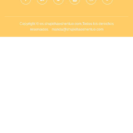
Copyright © es.shujiehaoshentuo.com,Todos los derechos
reservados.
manda@shujiehaoshentuo.com