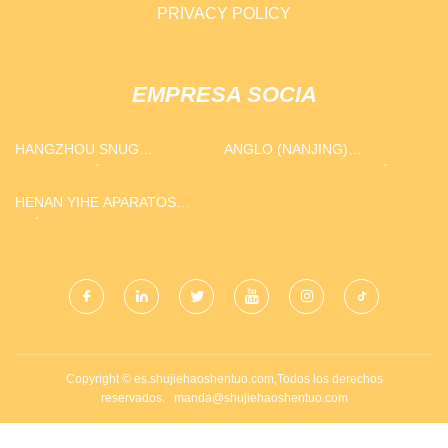
PRIVACY POLICY
EMPRESA SOCIA
HANGZHOU SNUG
ANGLO (NANJING)
IMPORTACIÓN Y
ABRASIVOS FABRICACIÓN Cª
EXPORTACIÓN CO.,
HENAN YIHE APARATOS
LIMITADO
ELÉCTRICOS CO., LTD.
Copyright © es.shujiehaoshentuo.com,Todos los derechos
reservados.
manda@shujiehaoshentuo.com