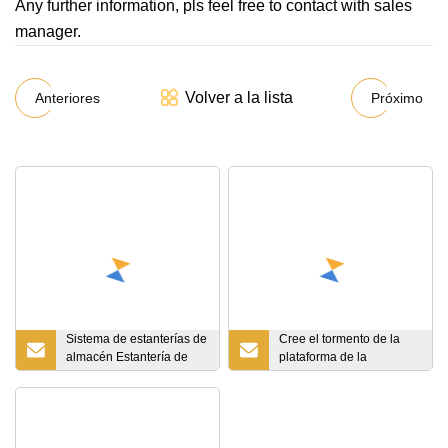
Any further information, pls feel free to contact with sales
manager.
Volver a la lista
Anteriores
Próximo
Sistema de estanterías de
Cree el tormento de la
almacén Estantería de
plataforma de la
paletas de doble
lanzadera del estante de
profundidad para trabajo
la lanzadera de la radio
pesado
automática para
requisitos particulares
para el tormento del