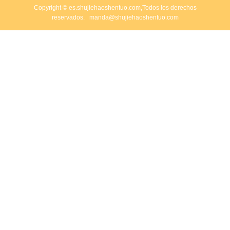
Copyright © es.shujiehaoshentuo.com,Todos los derechos
reservados.
manda@shujiehaoshentuo.com