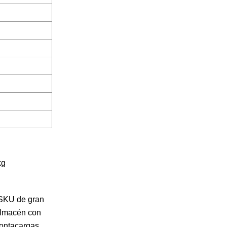
kg
 SKU de gran
 almacén con
montacargas