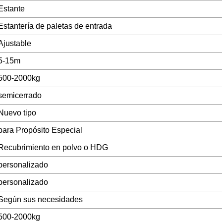
Estante
Estantería de paletas de entrada
Ajustable
5-15m
500-2000kg
semicerrado
Nuevo tipo
para Propósito Especial
Recubrimiento en polvo o HDG
personalizado
personalizado
Según sus necesidades
500-2000kg