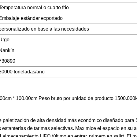
Temperatura normal o cuarto frío
Embalaje estándar exportado
personalizado en base a las necesidades
Urgo
Nankín
730890
80000 toneladas/año
.00cm * 100.00cm Peso bruto por unidad de producto 1500.000
de paletización de alta densidad más económico diseñado para
 estanterías de tarimas selectivas. Maximice el espacio en su
el almacenamiento LIFO (último en entrar, primero en salir). El 