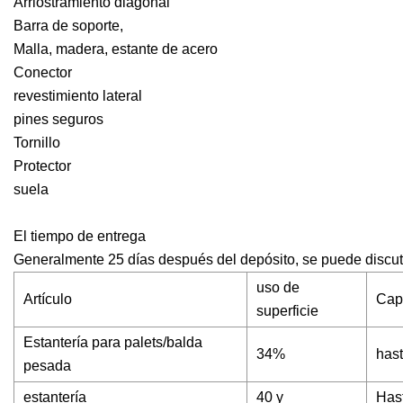
Arriostramiento diagonal
Barra de soporte,
Malla, madera, estante de acero
Conector
revestimiento lateral
pines seguros
Tornillo
Protector
suela
El tiempo de entrega
Generalmente 25 días después del depósito, se puede discut
uso de
Artículo
Cap
superficie
Estantería para palets/balda
34%
has
pesada
estantería
40 y
Has