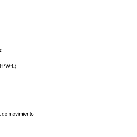
o:
(H*W*L)
a de movimiento