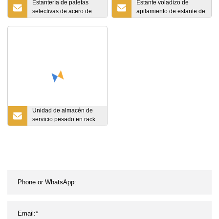
Estantería de paletas
Estante voladizo de
selectivas de acero de
apilamiento de estante de
servicio pesado para
almacenamiento de metal
soluciones de
de acero resistente de
almacenamiento de
Warehouse
almacenes industriales
Unidad de almacén de
servicio pesado en rack
con palet