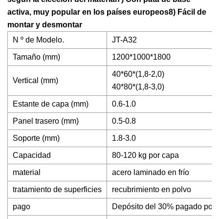
activa, muy popular en los países europeos8) Fácil de
montar y desmontar
N º de Modelo.
JT-A32
Tamaño (mm)
1200*1000*1800
40*60*(1,8-2,0)
Vertical (mm)
40*80*(1,8-3,0)
Estante de capa (mm)
0.6-1.0
Panel trasero (mm)
0.5-0.8
Soporte (mm)
1.8-3.0
Capacidad
80-120 kg por capa
material
acero laminado en frío
tratamiento de superficies
recubrimiento en polvo
pago
Depósito del 30% pagado por T