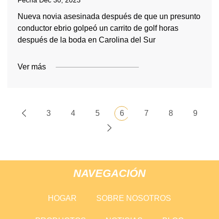
Fecha
Dec 30, 2023
Nueva novia asesinada después de que un presunto
conductor ebrio golpeó un carrito de golf horas
después de la boda en Carolina del Sur
Ver más
3
4
5
6
7
8
9
NAVEGACIÓN
HOGAR
SOBRE NOSOTROS