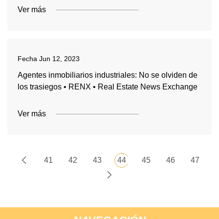
Ver más
Fecha
Jun 12, 2023
Agentes inmobiliarios industriales: No se olviden de
los trasiegos • RENX • Real Estate News Exchange
Ver más
41
42
43
44
45
46
47