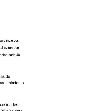
puje incluidos
ral evitan que
jación cada 40
mas de
 mantenimiento
ecesidades