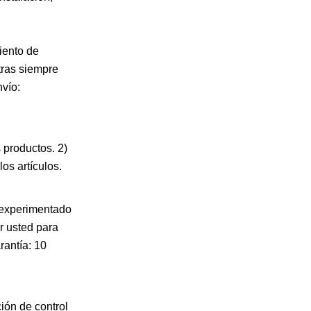
iento de
tras siempre
nvío:
 productos. 2)
os artículos.
y experimentado
r usted para
rantía: 10
ón de control