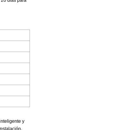
s 20 días para
nteligente y
nstalación,