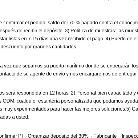
 confirmar el pedido, saldo del 70 % pagado contra el conocim
pués de recibir el depósito. 3) Política de muestras: las mues
r listas en 7-15 días una vez recibido el pago. 4) Puerto de e
 descuento por grandes cantidades.
una vez que sepamos su puerto marítimo donde se entregarán los
contacto de su agente de envío y nos encargaremos de entregar l
ios será respondida en 12 horas. 2) Personal bien capacitado 
M y ODM, cualquier estantería personalizada que podamos ayuda
es muy experimentados para hacer las mejores soluciones.5) Ga
iadas a usted.
nfirmar PI→Organizar depósito del 30%→Fabricante→Inspecci