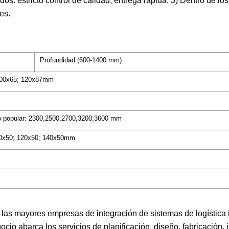
os: estricto control de calidad, entrega rápida. 3) Dentro de lo
es.
Profundidad (600-1400 mm)
 100x65; 120x87mm
o popular: 2300,2500,2700,3200,3600 mm
110x50; 120x50; 140x50mm
las mayores empresas de integración de sistemas de logística i
o abarca los servicios de planificación, diseño, fabricación, i