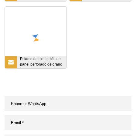
trabajo pesado industrial
de
a precios de fábrica
almacenamiento&Nbsp;
Estante
Estante de exhibición de
panel perforado de grano
de madera de tienda
minorista de calidad
superior estante de
comestibles para
supermercado