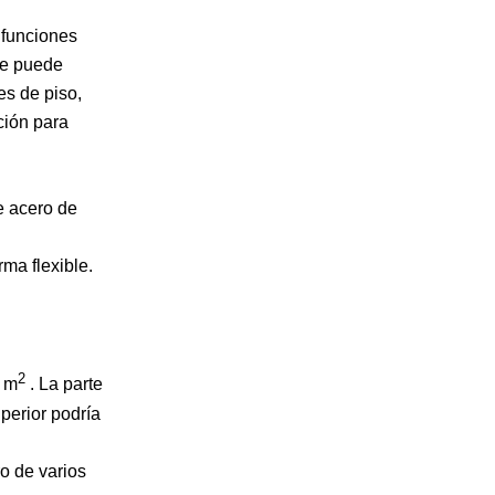
 funciones
se puede
es de piso,
ción para
e acero de
ma flexible.
2
r m
. La parte
perior podría
o de varios