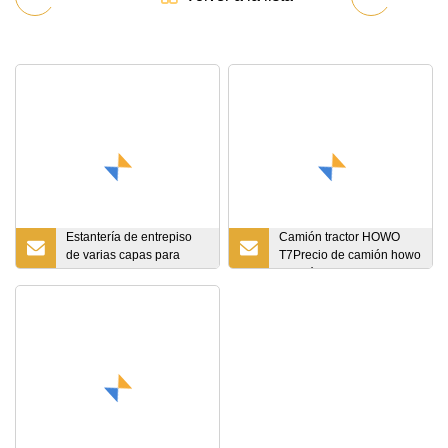
Estantería de entrepiso
Camión tractor HOWO
de varias capas para
T7Precio de camión howo
trabajo pesado industrial
Camión de segunda
a precios de fábrica
mano Camión eléctrico
GNC Camión tractor