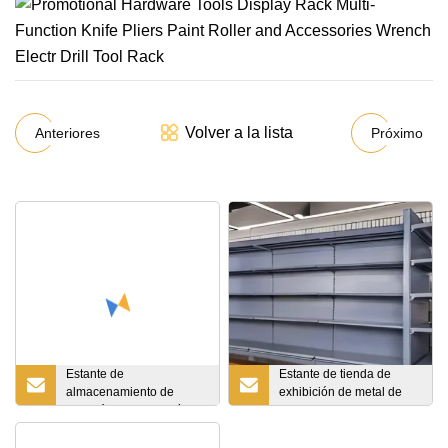
Volver a la lista
Anteriores
Próximo
Estante de
Estante de tienda de
almacenamiento de
exhibición de metal de
almacén de estanterías
hipermercado de
en voladizo de venta
supermercado
caliente