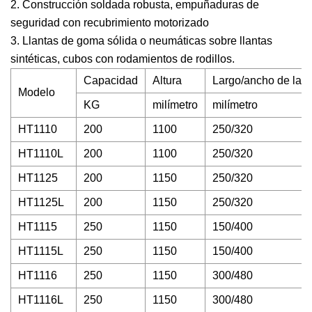
2. Construcción soldada robusta, empuñaduras de
seguridad con recubrimiento motorizado
3. Llantas de goma sólida o neumáticas sobre llantas
sintéticas, cubos con rodamientos de rodillos.
Capacidad
Altura
Largo/ancho de la h
Modelo
KG
milímetro
milímetro
HT1110
200
1100
250/320
HT1110L
200
1100
250/320
HT1125
200
1150
250/320
HT1125L
200
1150
250/320
HT1115
250
1150
150/400
HT1115L
250
1150
150/400
HT1116
250
1150
300/480
HT1116L
250
1150
300/480