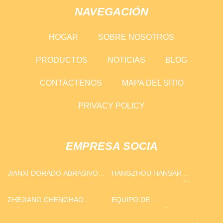
NAVEGACIÓN
HOGAR
SOBRE NOSOTROS
PRODUCTOS
NOTICIAS
BLOG
CONTÁCTENOS
MAPA DEL SITIO
PRIVACY POLICY
EMPRESA SOCIA
JIANXI DORADO ABRASIVOS
HANGZHOU HANSAR
CO., LTD
MAQUINARIA COMPAÑÍA,
LIMITADO
ZHEJIANG CHENGHAO
EQUIPO DE
ELÉCTRICO CO., LIMITADO
AUTOMATIZACIÓN CO., LTD
DE HUBEI LIRUITE