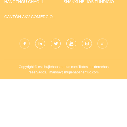
HANGZHOU CHAOLI
SHANXI HELIOS FUNDICIÓN
SPORTING BIENES CO.,
Y FORJA INDUSTRIAL CO.,
LIMITADO.
LTD.
CANTÓN AKV COMERCIO
CO., LIMITADO.
Copyright © es.shujiehaoshentuo.com,Todos los derechos
reservados.
manda@shujiehaoshentuo.com