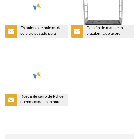
Estantería de paletas de
Camión de mano con
servicio pesado para
plataforma de acero
estanterías de
plegable para servicio
almacenamiento de
pesado con ruedas U-
almacenes industriales
Boat Trolley con seis
ruedas
Rueda de carro de PU de
buena calidad con borde
de plástico