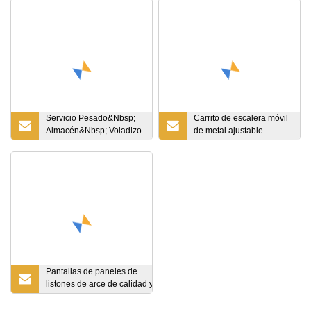
Servicio Pesado&Nbsp;
Carrito de escalera móvil
Almacén&Nbsp; Voladizo
de metal ajustable
de
plegable de
almacenamiento&Nbsp;
supermercado
Estante
Pantallas de paneles de
listones de arce de calidad y
accesorios y accesorios de
venta al por menor para el