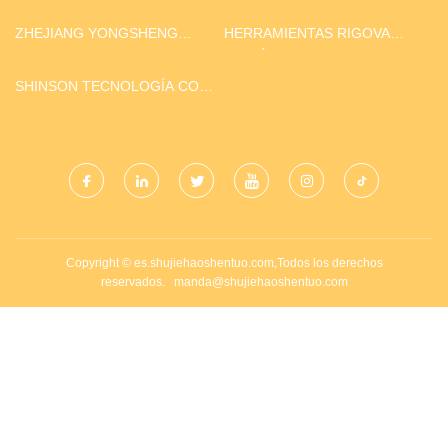
TECNOLOGÍA CO., LTD.
DE CALOR R290
ZHEJIANG YONGSHENG
HERRAMIENTAS RIGOVA
HERRAMIENTAS CO.,
HIDRÁULICA LIMITADO
LIMITADO.
SHINSON TECNOLOGÍA CO.,
LIMITADO.
Copyright © es.shujiehaoshentuo.com,Todos los derechos
reservados.
manda@shujiehaoshentuo.com