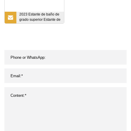
2023 Estante de baño de
grado superior Estante de
acero de paleta de metal
inoxidable de alta
densidad Estante de
almacén más vendido
Estante de
almacenamiento de
servicio mediano apilable