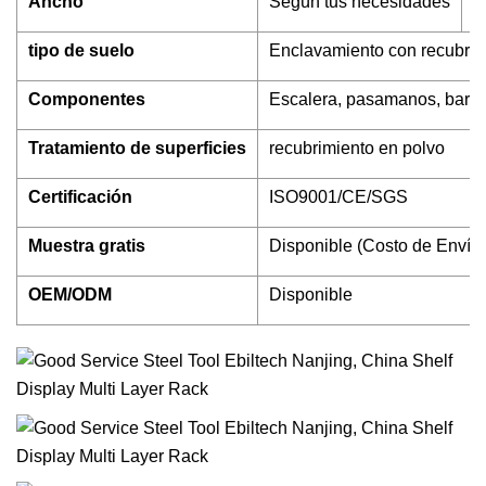
Ancho
Según tus necesidades
A
tipo de suelo
Enclavamiento con recubrimi
Componentes
Escalera, pasamanos, barand
Tratamiento de superficies
recubrimiento en polvo
Certificación
ISO9001/CE/SGS
Muestra gratis
Disponible (Costo de Envío
OEM/ODM
Disponible