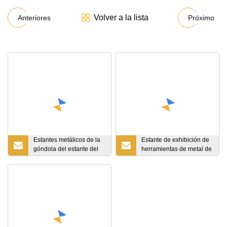
Volver a la lista
Anteriores
Próximo
Estantes metálicos de la
Estante de exhibición de
góndola del estante del
herramientas de metal de
supermercado del equipo
alta calidad con gancho
del estante del
de orificio de una y dos
supermercado
caras multifuncional
personalizable