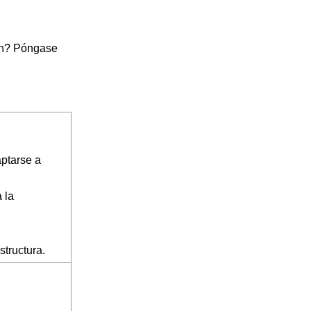
én? Póngase
ptarse a
 la
structura.