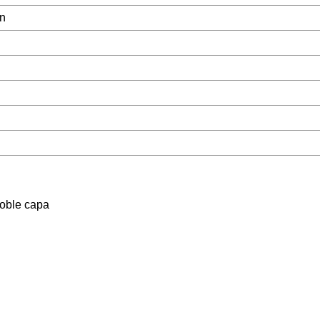
ón
doble capa