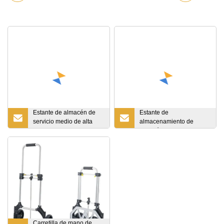
Estante de almacén de
Estante de
servicio medio de alta
almacenamiento de
capacidad para estante
almacén duradero
de paletas de
industrial y sistema de
almacenamiento Estante
almacenamiento de
de almacenamiento
estanterías y estanterías
múltiple de precio de
de paletas
estantería de almacén
Carretilla de mano de