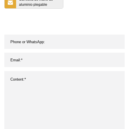
aluminio plegable
(HT022)