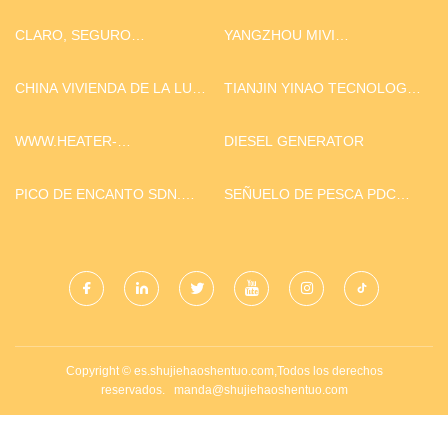
CLARO, SEGURO
YANGZHOU MIVI
TECHNOLOGY CO., LTD.
MAQUINARIA
MANUFACTURING CO., LTD.
CHINA VIVIENDA DE LA LUZ
TIANJIN YINAO TECNOLOGÍA
LED
CO., LTD.
WWW.HEATER-
DIESEL GENERATOR
TECHNOLOGY.COM
PICO DE ENCANTO SDN.
SEÑUELO DE PESCA PDC
BHD.
PERSONALIZADO
Copyright © es.shujiehaoshentuo.com,Todos los derechos
reservados.
manda@shujiehaoshentuo.com