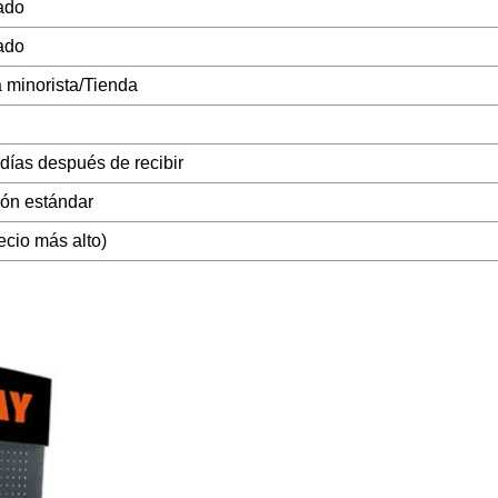
ado
ado
minorista/Tienda
ías después de recibir
ión estándar
ecio más alto)