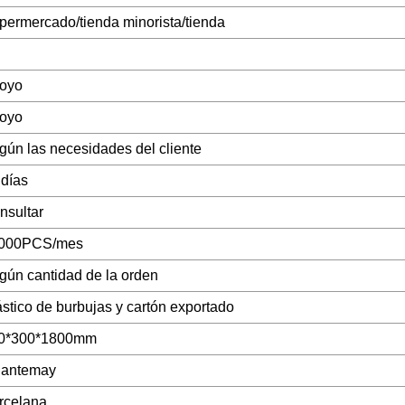
permercado/tienda minorista/tienda
oyo
oyo
gún las necesidades del cliente
 días
nsultar
000PCS/mes
gún cantidad de la orden
ástico de burbujas y cartón exportado
0*300*1800mm
gantemay
rcelana