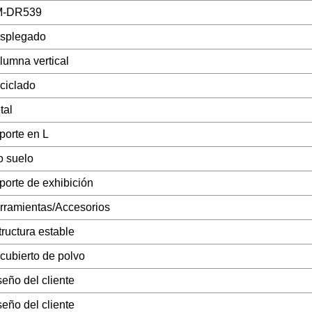
-DR539
splegado
lumna vertical
ciclado
tal
porte en L
o suelo
porte de exhibición
rramientas/Accesorios
tructura estable
cubierto de polvo
seño del cliente
seño del cliente