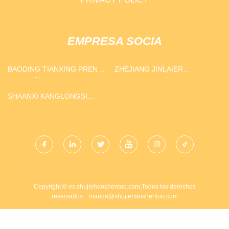
EMPRESA SOCIA
BAODING TIANXING PRENDA
ZHEJIANG JINLAIER
COMPAÑÍA, LIMITADO
ELECTROMECÁNICA EQUIPO
COMPAÑÍA, LIMITADO
SHAANXI KANGLONGSI
AUTOMÁTICO PIEZAS CO.,
LIMITADO.
Copyright © es.shujiehaoshentuo.com,Todos los derechos
reservados.
manda@shujiehaoshentuo.com