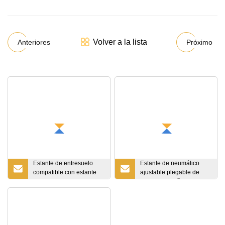
Volver a la lista
Anteriores
Próximo
Estante de entresuelo
Estante de neumático
compatible con estante
ajustable plegable de
de entresuelo de
metal de diseño
plataforma de acero de
personalizado, estantes
Warehouse de la
de apilamiento con
industria
recubrimiento de polvo
azul para rollos de tela