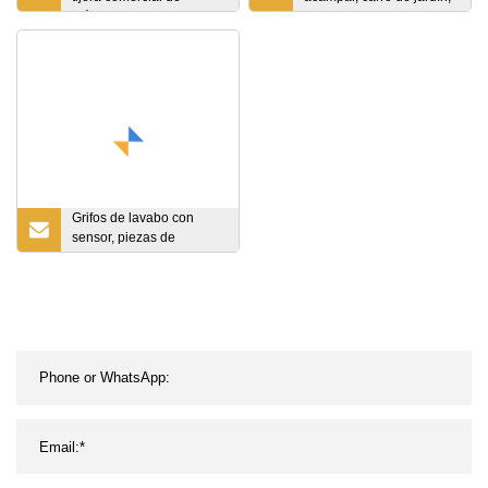
múltiples niveles para
carga de compras, marco
recolección de
de acero resistente, carro
existencias
de playa, carro de mano
plegable
Grifos de lavabo con
sensor, piezas de
accesorios gratuitas para
supermercado y tienda